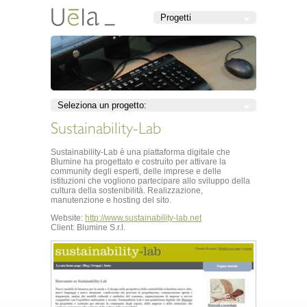
Sustainability-Lab
Sustainability-Lab è una piattaforma digitale che
Blumine ha progettato e costruito per attivare la
community degli esperti, delle imprese e delle
istituzioni che vogliono partecipare allo sviluppo della
cultura della sostenibilità. Realizzazione,
manutenzione e hosting del sito.
Website:
http://www.sustainability-lab.net
Client:
Blumine S.r.l.